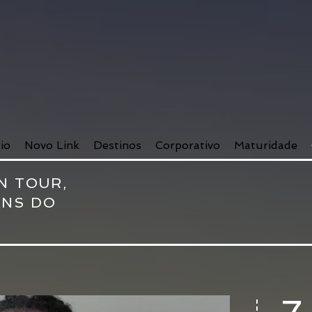
cio
Novo Link
Destinos
Corporativo
Maturidade
N TOUR,
ENS DO