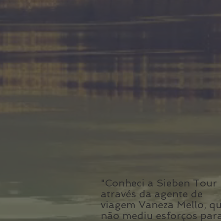
"Conheci a Sieben Tour
através da agente de
viagem Vaneza Mello, q
não mediu esforços par