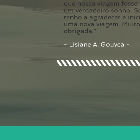
que nossa viagem fosse
um verdadeiro sonho. S
tenho a agradecer e inic
uma nova viagem. Muit
obrigada."
- Lisiane A. Gouvea -