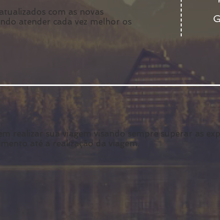
tualizados com as novas
G
ando atender cada vez melhor os
 em realizar sua viagem visando sempre superar as ex
amento até a realização da viagem.