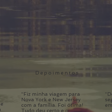
Depoimentos
“Fiz minha viagem para
“D
Nova York e New Jersey
se
ue
com a família. Foi ótima!
em
a
Tudo deu certo e o