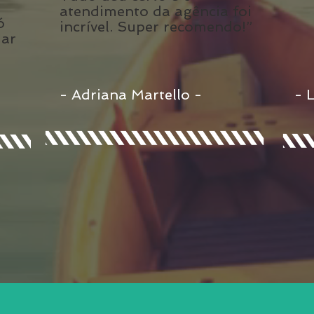
atendimento da agência foi
ó
incrível. Super recomendo!”
iar
o
- Adriana Martello -
- 