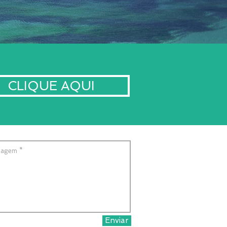
CLIQUE AQUI
Enviar