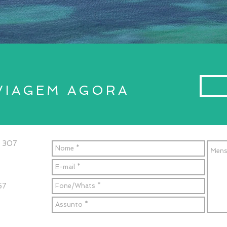
VIAGEM AGORA
a 307
67