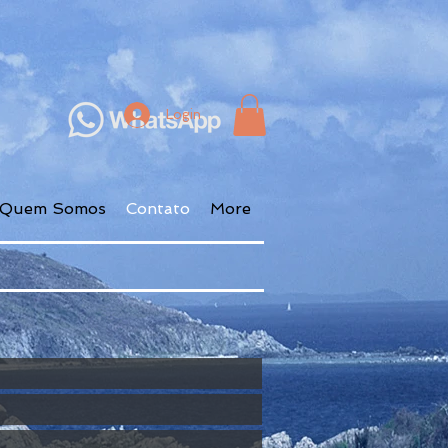
Login
Quem Somos
Contato
More