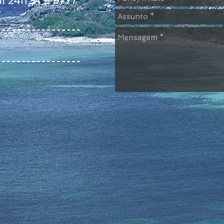
l 24h 51 9 9777
7