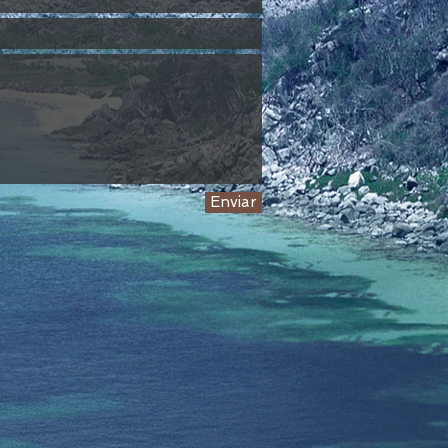
Enviar