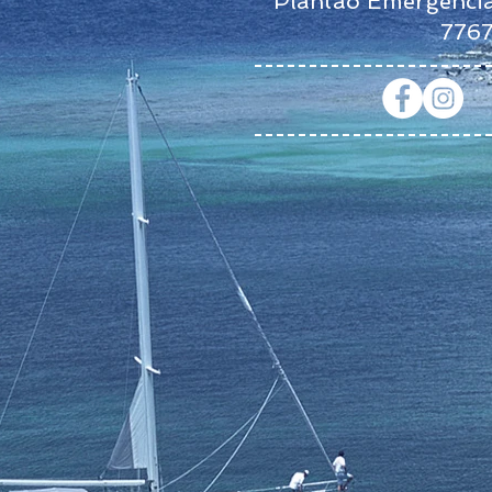
Plantão Emergencia
776