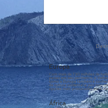
Des
Europa
Com mais de 730 milhões de habi
países em seu perímetro, o Velh
como a Europa também é conheci
da cultura ocidental e, por isso
opções mais procuradas para viag
África