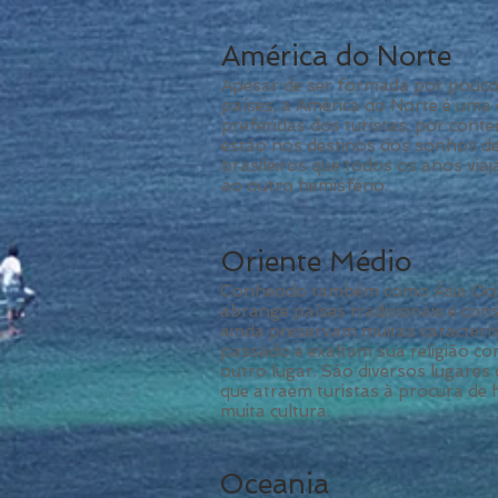
América do Norte
Apesar de ser formada por pouco
países, a América do Norte é uma 
preferidas dos turistas, por conte
estão nos destinos dos sonhos d
brasileiros que todos os anos via
ao outro hemisfério.
Oriente Médio
Conhecido também como Ásia Ocid
abrange países tradicionais e con
ainda preservam muitas caracterís
passado e exaltam sua religião 
outro lugar. São diversos lugare
que atraem turistas à procura de h
muita cultura.
Oceania