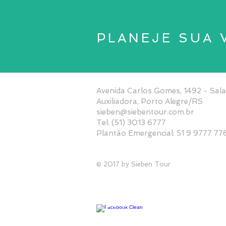
PLANEJE SUA 
Avenida Carlos Gomes, 1492 - Sal
Auxiliadora, Porto Alegre/RS
sieben@siebentour.com.br
Tel: (51) 3013 6777
Plantão Emergencial: 51 9 9777 77
© 2017 by Sieben Tour