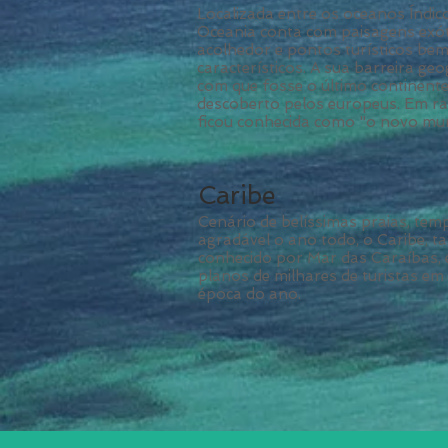
Localizada entre os oceanos Índico
Oceania conta com paisagens exót
acolhedor e pontos turísticos be
característicos. A sua barreira geo
com que fosse o último continente
descoberto pelos europeus. Em ra
ficou conhecida como "o novo mu
Caribe
Cenário de belíssimas praias, tem
agradável o ano todo, o Caribe, 
conhecido por Mar das Caraíbas, 
planos de milhares de turistas em
época do ano.