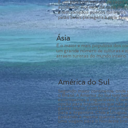
É um país com mistura de raças 
acolhedor. Foi sede da copa do
e tem variados pontos turísticos.
pelas belas paisagens e pela faun
Ásia
É o maior e mais populoso dos co
um grande número de culturas e i
atraem turistas do mundo inteiro.
América do Sul
Segundo maior continente, onde e
o Brasil. A América do Sul tem be
estonteantes e inigualáveis. É s
opção para brasileiros que não 
gastar muito. Com boas promoções
para a Argentina, Chile e Uruguai
gastando a mesma quantia ou at
uma viagem para o Nordeste brasi