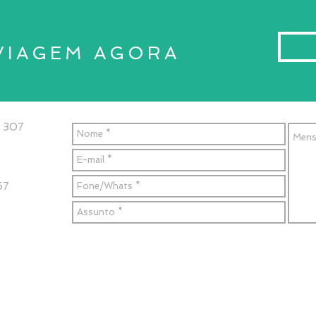
VIAGEM AGORA
a 307
67