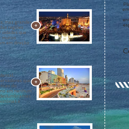
Pl
em
en
s, mas grandes
+
es
das regiões
r cidades que
e muitos
jam em direção
C
ental,
servadores que
+
ticas do
como em nenhum
s deslumbrantes
istórias e