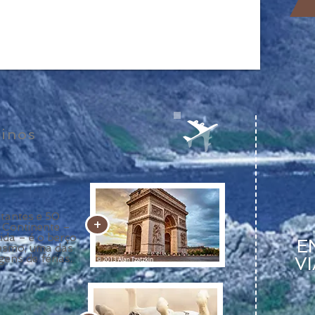
tinos
tantes e 50
+
o Continente –
da – é o berço
E
 mesmo, uma das
ens de férias.
V