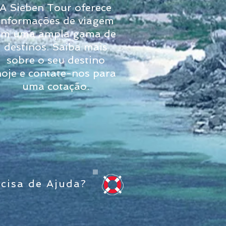
A Sieben Tour oferece
informações de viagem
em uma ampla gama de
destinos. Saiba mais
sobre o seu destino
hoje e contate-nos para
uma cotação.
cisa de Ajuda?