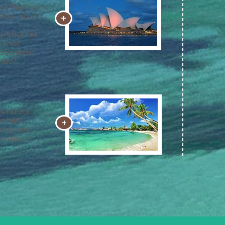
 e Pacífico, a
icas, povo
+
m
gráfica fez
 a ser
zão disso,
ndo".
peratura
também
+
está nos
 qualquer