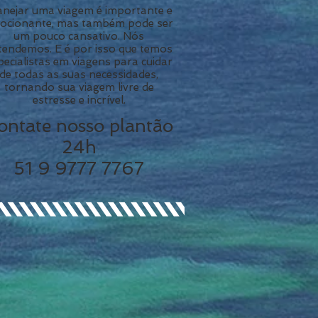
anejar uma viagem é importante e
ocionante, mas também pode ser
um pouco cansativo. Nós
tendemos. E é por isso que temos
pecialistas em viagens para cuidar
de todas as suas necessidades,
tornando sua viagem livre de
estresse e incrível.
ontate nosso plantão
24h
51 9 9777 7767