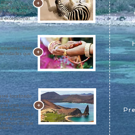
+
e povo
 mundo em 2010
 É conhecido
a excepcional.
ntinentes. Tem
+
dentidades que
stá localizado
lezas
+
empre uma ótima
Pre
pretendem
, é possível ir
, por exemplo,
é menos do que
leiro.